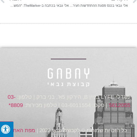
אלי גבאי בכנס פסגת ההתחדשות העירונית: "מאמינים בפריפריה"
אלי גבאי בכתבה ב-TheMarker: "המשקיעים חזרו לשוק אחרי כמה חודשי קיפאון"
מגדלי LYFE בניין B, הירקון 5א', בני ברק | טלפון:
03-
5612055
| פקס: 03-6011554 | טלפון מכירות:
8809*
כל הזכויות שמורות © לקבוצת גבאי 2023 |
מפת האתר