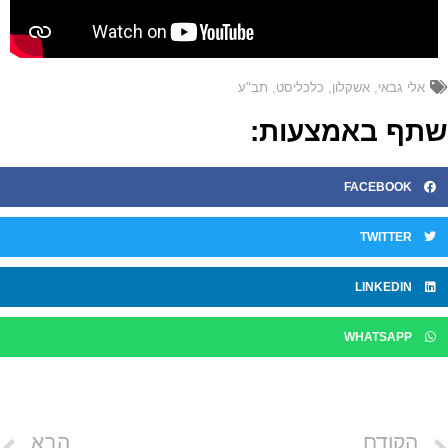
אלי גבאי
,
אשקלון
,
כלכליסט
,
תב"ע
תף באמצעות:
FACEBOOK
TWITTER
LINKEDIN
WHATSAPP
הקודם
הבא