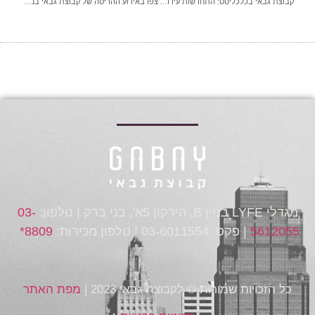
קבוצת גבאי בכלכליסט: התחדשות עירונית בפתח תקווה וקריית אונו
צפו באירוע ההריסה של קבוצת גבאי בנתניה
מגדלי LYFE בניין B, הירקון 5א', בני ברק | טלפון:
03-
5612055
| פקס: 03-6011554 | טלפון מכירות:
8809*
כל הזכויות שמורות © לקבוצת גבאי 2023 |
מפת האתר